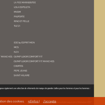
LA FEE MARABOUTEE
LOLA ESPELETA
MVDM
PAUPORTE
RINO ET PELLE
TUZZI
EDC by ESPRIT MEN
MCS
NZA
FIT MANCHES
OLYMP LUXOR COMFORT FIT
OLYMP LUXOR COMFORT FIT MANCHES
COURTES
PEPE JEANS
SAINT HILAIRE
opose également une sélection de
vêtements de marque de grandes tailles
pour les femmes et pour les hommes :
sation des cookies.
+d’infos |
J’accepte
© mesvetementsdemarque.com | Réalisation
WSP