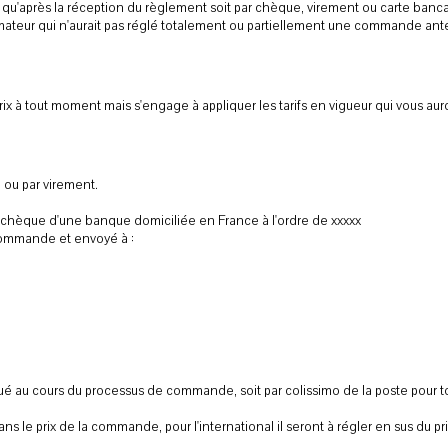
s qu'après la réception du règlement soit par chèque, virement ou carte ban
eur qui n'aurait pas réglé totalement ou partiellement une commande anté
x à tout moment mais s'engage à appliquer les tarifs en vigueur qui vous 
 ou par virement.
 chèque d'une banque domiciliée en France à l'ordre de xxxxx
 commande et envoyé à :
iqué au cours du processus de commande, soit par colissimo de la poste pour to
dans le prix de la commande, pour l'international il seront à régler en sus du 