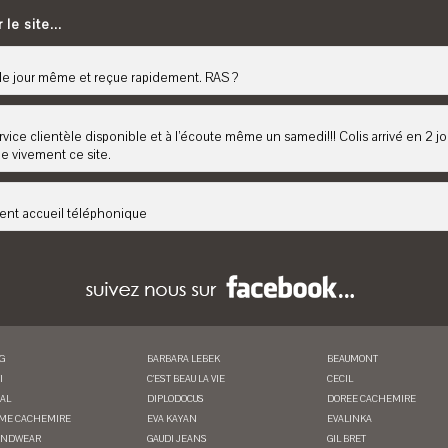
le site...
 jour même et reçue rapidement. RAS ?
rvice clientèle disponible et à l’écoute même un samedi!!! Colis arrivé en 2 jo
 vivement ce site.
lent accueil téléphonique
G
BARBARA LEBEK
BEAUMONT
I
C'EST BEAU LA VIE
CECIL
AL
DIPLODOCUS
DOREE CACHEMIRE
ME CACHEMIRE
EVA KAYAN
EVALINKA
ANDWEAR
GAUDI JEANS
GIL BRET