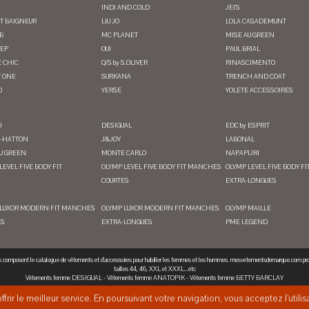
INDI AND COLD
JEI'S
IT BAIGNEUR
LIU JO
LOLA CASADEMUNT
B
MC PLANET
MISE AU GREEN
TEP
OUI
PAUL BRIAL
 CHIC
Q/S by S.OLIVER
RINASCIMENTO
T ONE
SURKANA
TRENCH AND COAT
O
YERSE
YOLETE ACCESSOIRES
I
DESIGUAL
EDC by ESPRIT
-HATTON
J&JOY
LABONAL
U GREEN
MONTE CARLO
NAPAPIJRI
LEVEL FIVE BODY FIT
OLYMP LEVEL FIVE BODY FIT MANCHES
OLYMP LEVEL FIVE BODY 
COURTES
EXTRA-LONGUES
 LUXOR MODERN FIT MANCHES
OLYMP LUXOR MODERN FIT MANCHES
OLYMP MAILLE
ES
EXTRA-LONGUES
PME LEGEND
s composent le catalogue de vêtements et d'accessoires pour habiller les femmes et les hommes. mesvetementsdemarque.com pr
tailles 44, 46, XXL et XXXL...etc
Vêtements femme DESIGUAL
-
Vêtements femme ANATOPIK
-
Vêtements femme BETTY BARCLAY
ffrir le meilleur service. En poursuivant votre navigation, vous acceptez l’utili