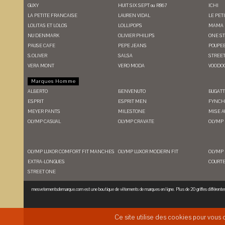
GUXY
HUIT SIX SEPT ou R867
ICHI
LA PETITE FRANCAISE
LAUREN VIDAL
LE PET
LOLITAS ET LOLOS
LOLLIPOPS
MAMA 
NU DENMARK
OLIVIER PHILIPS
ONE S
PAUSE CAFE
PEPE JEANS
POUPEE
S.OLIVER
SALSA
STREE
VERA MONT
VERO MODA
VOODO
Marques Homme
ALBERTO
BENVENUTO
BUGATT
ESPRIT
ESPRIT MEN
FYNCH
MEYER PANTS
MILESTONE
MISE A
OLYMP CASUAL
OLYMP CRAVATE
OLYMP 
OLYMP LUXOR COMFORT FIT MANCHES
OLYMP LUXOR MODERN FIT
OLYMP
EXTRA-LONGUES
COURT
STREET ONE
mesvetementsdemarque.com est une boutique de vêtements de marques en ligne. Plus de 20 griffes différente
Ce site utilise des cookies pour vous o