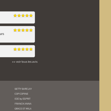
urs
>> voir tous les avis
BETTY BARCLAY
COP COPINE
EDC by ESPRIT
FRANCK ANNA
GRACE ET MILA