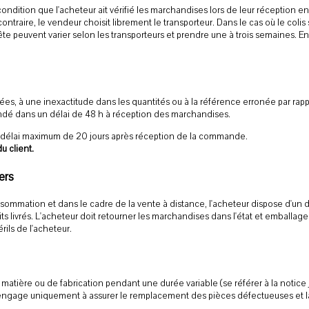
condition que l'acheteur ait vérifié les marchandises lors de leur réception en 
ntraire, le vendeur choisit librement le transporteur. Dans le cas où le colis s
uête peuvent varier selon les transporteurs et prendre une à trois semaines. En
ées, à une inexactitude dans les quantités ou à la référence erronée par rapp
ndé dans un délai de 48 h à réception des marchandises.
 délai maximum de 20 jours après réception de la commande.
u client.
ers
sommation et dans le cadre de la vente à distance, l'acheteur dispose d'un dé
ts livrés. L'acheteur doit retourner les marchandises dans l'état et emballa
rils de l'acheteur.
 matière ou de fabrication pendant une durée variable (se référer à la notice j
 s'engage uniquement à assurer le remplacement des pièces défectueuses et