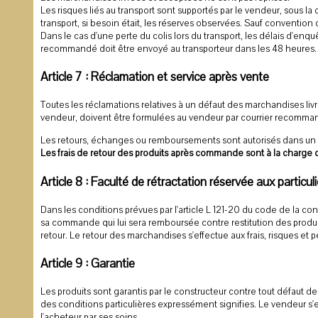
Les risques liés au transport sont supportés par le vendeur, sous la 
transport, si besoin était, les réserves observées. Sauf convention co
Dans le cas d'une perte du colis lors du transport, les délais d'enq
recommandé doit être envoyé au transporteur dans les 48 heures.
Article 7 : Réclamation et service après vente
Toutes les réclamations relatives à un défaut des marchandises livr
vendeur, doivent être formulées au vendeur par courrier recomma
Les retours, échanges ou remboursements sont autorisés dans un
Les frais de retour des produits après commande sont à la charge d
Article 8 : Faculté de rétractation réservée aux particuli
Dans les conditions prévues par l'article L 121-20 du code de la con
sa commande qui lui sera remboursée contre restitution des produi
retour. Le retour des marchandises s'effectue aux frais, risques et pé
Article 9 : Garantie
Les produits sont garantis par le constructeur contre tout défaut de
des conditions particulières expressément signifies. Le vendeur
l'acheteur par ses soins.