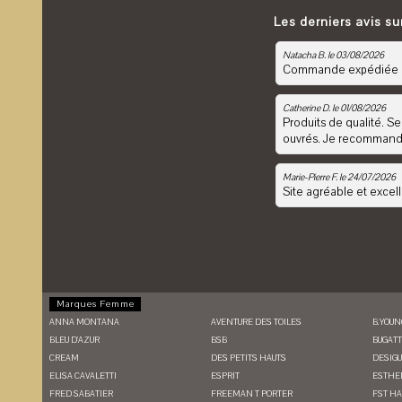
Les derniers avis sur 
Natacha B. le 03/08/2026
Commande expédiée le
Catherine D. le 01/08/2026
Produits de qualité. Se
ouvrés. Je recommande
Marie-Pierre F. le 24/07/2026
Site agréable et excel
Marques Femme
ANNA MONTANA
AVENTURE DES TOILES
B.YOUN
BLEU D'AZUR
BSB
BUGATT
CREAM
DES PETITS HAUTS
DESIGU
ELISA CAVALETTI
ESPRIT
ESTHE
FRED SABATIER
FREEMAN T PORTER
FST H