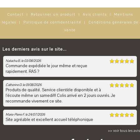
Contact
Retourner un produit
Avis clients
Mentions
|
|
|
légales
Politique de confidentialité
Conditions générales de
|
|
vente
Les derniers avis sur le site...
Natacha B. le 03/08/2026
Commande expédiée le jour même et reçue
rapidement. RAS ?
Catherine D. le 01/08/2026
Produits de qualité. Service clientèle disponible et à
l’écoute même un samedi!!! Colis arrivé en 2 jours ouvrés. Je
recommande vivement ce site.
Marie-Pierre F. le 24/07/2026
Site agréable et excellent accueil téléphonique
>> voir tous les avis